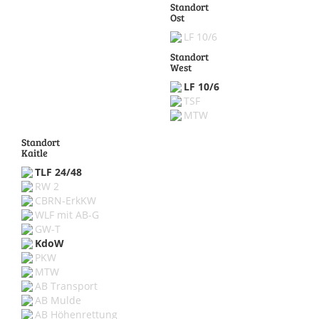
Standort
Ost
LF 10/6
Standort
West
LF 10/6
TSF
MTW
Standort
Kaitle
TLF 24/48
RW 2
CBRN-ErkKW
WLF mit AB-G
GW-T
KdoW
PKW
MTW
AB Transport
AB Mulde
AB Höhenrettung