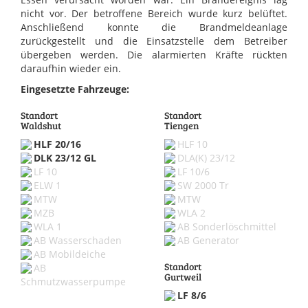
nicht vor. Der betroffene Bereich wurde kurz belüftet.
Anschließend konnte die Brandmeldeanlage
zurückgestellt und die Einsatzstelle dem Betreiber
übergeben werden. Die alarmierten Kräfte rückten
daraufhin wieder ein.
Eingesetzte Fahrzeuge:
Standort
Standort
Waldshut
Tiengen
HLF 20/16
HLF 10
DLK 23/12 GL
DLA(K) 23/12
LF 10
LF 10/6
ELW 1
SW 2000 Tr
MTW
MTW
MZB
WLA 2
WLA 1
AB Sonderlöschmittel
AB Wasserschaden
AB Generator
AB Mobildeiche
Standort
AB
Gurtweil
Schmutzwasserpumpe
LF 8/6