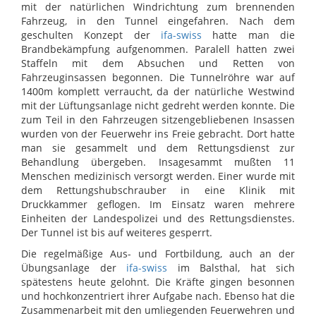
mit der natürlichen Windrichtung zum brennenden
Fahrzeug, in den Tunnel eingefahren. Nach dem
geschulten Konzept der
ifa-swiss
hatte man die
Brandbekämpfung aufgenommen. Paralell hatten zwei
Staffeln mit dem Absuchen und Retten von
Fahrzeuginsassen begonnen. Die Tunnelröhre war auf
1400m komplett verraucht, da der natürliche Westwind
mit der Lüftungsanlage nicht gedreht werden konnte. Die
zum Teil in den Fahrzeugen sitzengebliebenen Insassen
wurden von der Feuerwehr ins Freie gebracht. Dort hatte
man sie gesammelt und dem Rettungsdienst zur
Behandlung übergeben. Insagesammt mußten 11
Menschen medizinisch versorgt werden. Einer wurde mit
dem Rettungshubschrauber in eine Klinik mit
Druckkammer geflogen. Im Einsatz waren mehrere
Einheiten der Landespolizei und des Rettungsdienstes.
Der Tunnel ist bis auf weiteres gesperrt.
Die regelmäßige Aus- und Fortbildung, auch an der
Übungsanlage der
ifa-swiss
im Balsthal, hat sich
spätestens heute gelohnt. Die Kräfte gingen besonnen
und hochkonzentriert ihrer Aufgabe nach. Ebenso hat die
Zusammenarbeit mit den umliegenden Feuerwehren und