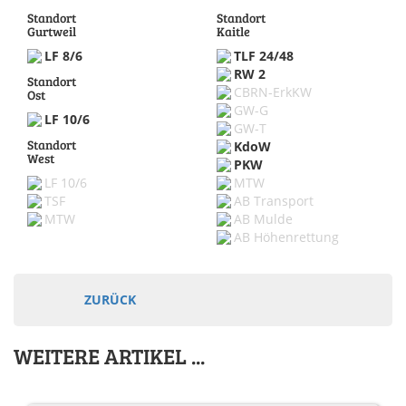
Standort
Standort
Gurtweil
Kaitle
LF 8/6
TLF 24/48
RW 2
Standort
CBRN-ErkKW
Ost
GW-G
LF 10/6
GW-T
Standort
KdoW
West
PKW
LF 10/6
MTW
TSF
AB Transport
MTW
AB Mulde
AB Höhenrettung
ZURÜCK
WEITERE ARTIKEL ...