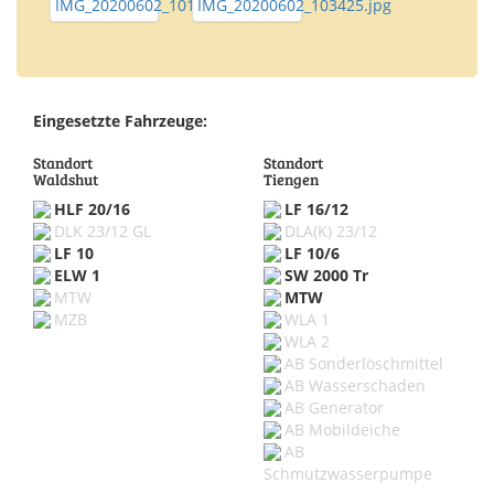
Eingesetzte Fahrzeuge:
Standort
Standort
Waldshut
Tiengen
HLF 20/16
LF 16/12
DLK 23/12 GL
DLA(K) 23/12
LF 10
LF 10/6
ELW 1
SW 2000 Tr
MTW
MTW
MZB
WLA 1
WLA 2
AB Sonderlöschmittel
AB Wasserschaden
AB Generator
AB Mobildeiche
AB
Schmutzwasserpumpe